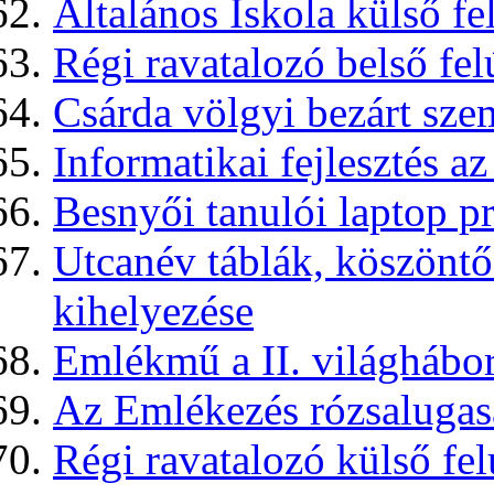
Általános Iskola külső fel
Régi ravatalozó belső fel
Csárda völgyi bezárt szem
Informatikai fejlesztés a
Besnyői tanulói laptop 
Utcanév táblák, köszöntő
kihelyezése
Emlékmű a II. világhábor
Az Emlékezés rózsalugas
Régi ravatalozó külső fel