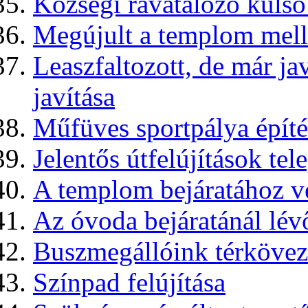
Községi ravatalozó külső
Megújult a templom mell
Leaszfaltozott, de már ja
javítása
Műfüves sportpálya építé
Jelentős útfelújítások te
A templom bejáratához ve
Az óvoda bejáratánál lévő
Buszmegállóink térkövez
Színpad felújítása