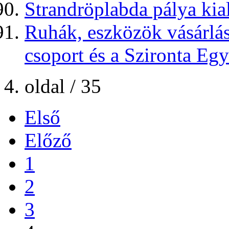
Strandröplabda pálya kia
Ruhák, eszközök vásárlás
csoport és a Szironta Egy
4. oldal / 35
Első
Előző
1
2
3