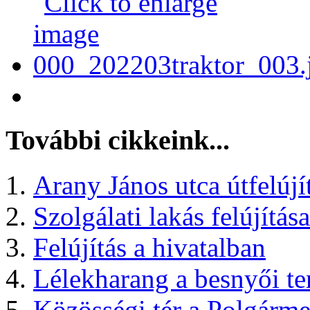
További cikkeink...
Arany János utca útfelújí
Szolgálati lakás felújítása
Felújítás a hivatalban
Lélekharang a besnyői t
Közösségi tér a Polgármes