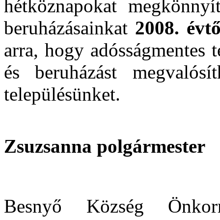
hétköznapokat megkönnyítő
beruházásainkat
2008. évtő
arra, hogy adósságmentes te
és beruházást megvalósíth
településünket.
Zsuzsanna polgármester
Besnyő Község Önkorm