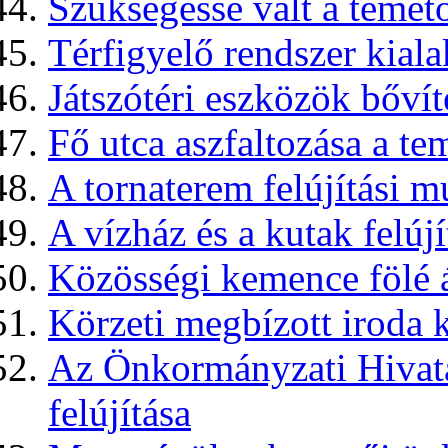
Szükségessé vált a temet
Térfigyelő rendszer kiala
Játszótéri eszközök bővít
Fő utca aszfaltozása a t
A tornaterem felújítási m
A vízház és a kutak felújí
Közösségi kemence fölé ác
Körzeti megbízott iroda k
Az Önkormányzati Hivata
felújítása