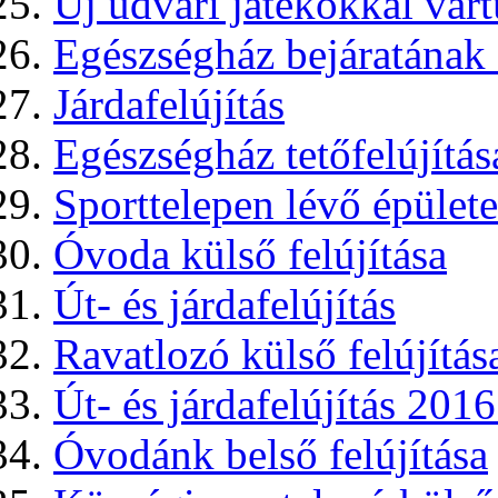
Új udvari játékokkal vár
Egészségház bejáratának
Járdafelújítás
Egészségház tetőfelújítás
Sporttelepen lévő épülete
Óvoda külső felújítása
Út- és járdafelújítás
Ravatlozó külső felújítás
Út- és járdafelújítás 201
Óvodánk belső felújítása