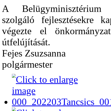
A Belügyminisztérium ö
szolgáló fejlesztésekre k
végezte el önkormányza
útfelújítását.
Fejes Zsuzsanna
polgármester