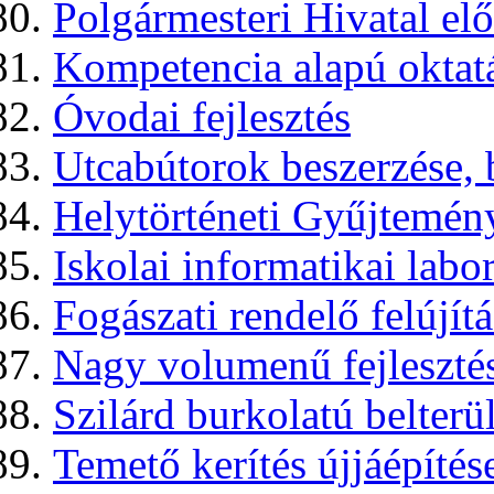
Polgármesteri Hivatal előtt
Kompetencia alapú oktat
Óvodai fejlesztés
Utcabútorok beszerzése, 
Helytörténeti Gyűjtemény
Iskolai informatikai labo
Fogászati rendelő felújít
Nagy volumenű fejlesztés
Szilárd burkolatú belterül
Temető kerítés újjáépítés