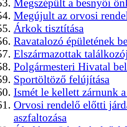
Megszépült a besnyői ön
Megújult az orvosi rende
Árkok tisztítása
Ravatalozó épületének bel
Elszármazottak találkozó
Polgármesteri Hivatal bel
Sportöltöző felújítása
Ismét le kellett zárnunk 
Orvosi rendelő előtti jár
aszfaltozása