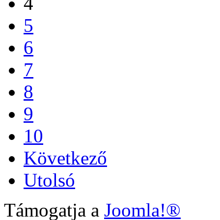
4
5
6
7
8
9
10
Következő
Utolsó
Támogatja a
Joomla!®