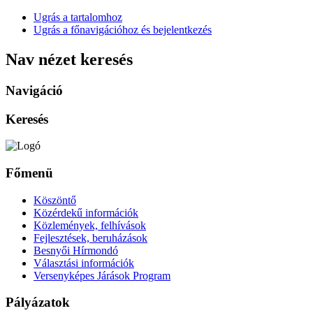
Ugrás a tartalomhoz
Ugrás a főnavigációhoz és bejelentkezés
Nav nézet keresés
Navigáció
Keresés
Főmenü
Köszöntő
Közérdekű információk
Közlemények, felhívások
Fejlesztések, beruházások
Besnyői Hírmondó
Választási információk
Versenyképes Járások Program
Pályázatok