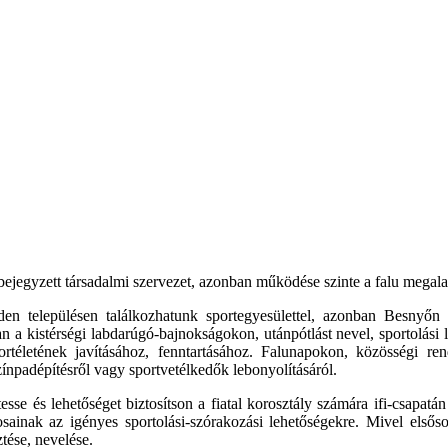
ejegyzett társadalmi szervezet, azonban működése szinte a falu megalap
en településen találkozhatunk sportegyesülettel, azonban Besnyőn a
an a kistérségi labdarúgó-bajnokságokon, utánpótlást nevel, sportolási
sportéletének javításához, fenntartásához. Falunapokon, közösségi r
színpadépítésről vagy sportvetélkedők lebonyolításáról.
sse és lehetőséget biztosítson a fiatal korosztály számára ifi-csapatán 
kosainak az igényes sportolási-szórakozási lehetőségekre. Mivel elsőso
tése, nevelése.