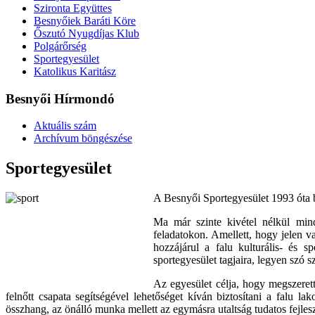
Szironta Együttes
Besnyőiek Baráti Köre
Őszutó Nyugdíjas Klub
Polgárőrség
Sportegyesület
Katolikus Karitász
Besnyői Hírmondó
Aktuális szám
Archívum böngészése
Sportegyesület
A Besnyői Sportegyesület 1993 óta b
Ma már szinte kivétel nélkül mind
feladatokon. Amellett, hogy jelen v
hozzájárul a falu kulturális- és 
sportegyesület tagjaira, legyen szó 
Az egyesület célja, hogy megszerette
felnőtt csapata segítségével lehetőséget kíván biztosítani a falu la
összhang, az önálló munka mellett az egymásra utaltság tudatos fejlesz