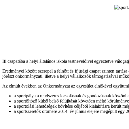
Ifi csapatába a helyi általános iskola testnevelőivel egyeztetve váloga
Eredményei között szerepel a felnőtt és ifjúsági csapat szinten tartá
jórészt önkormányzati, illetve a helyi vállalkozók támogatásával műkö
Az elmúlt években az Önkormányzat az egyesület elnökével együttműk
a sportpálya a rendszeres locsolásnak és gondozásnak köszönhe
a sportöltöző külső belső felújítását követően méltó körülménye
a sportolási lehetőségek bővítése céljából kialakításra került mé
a sportszeretők örömére 2014. év június elejére megépült egy 