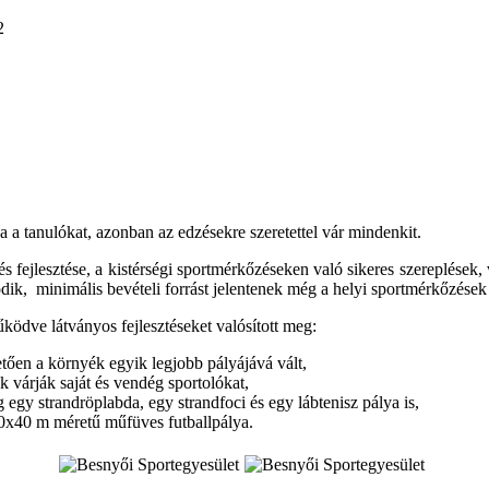
tja a tanulókat, azonban az edzésekre szeretettel vár mindenkit.
sa és fejlesztése, a kistérségi sportmérkőzéseken való sikeres szereplé
dik, minimális bevételi forrást jelentenek még a helyi sportmérkőzések
ödve látványos fejlesztéseket valósított meg:
tően a környék egyik legjobb pályájává vált,
k várják saját és vendég sportolókat,
g egy strandröplabda, egy strandfoci és egy lábtenisz pálya is,
20x40 m méretű műfüves futballpálya.