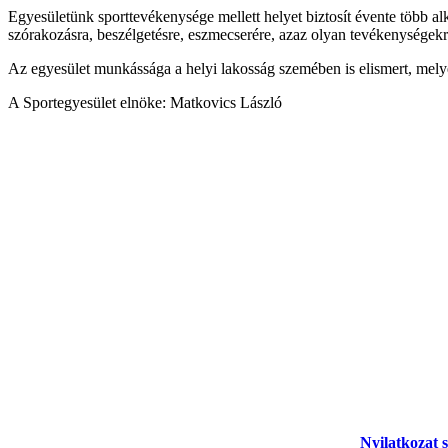
Egyesületünk sporttevékenysége mellett helyet biztosít évente több al
szórakozásra, beszélgetésre, eszmecserére, azaz olyan tevékenységek
Az egyesület munkássága a helyi lakosság szemében is elismert, melye
A Sportegyesület elnöke: Matkovics László
Nyilatkozat s