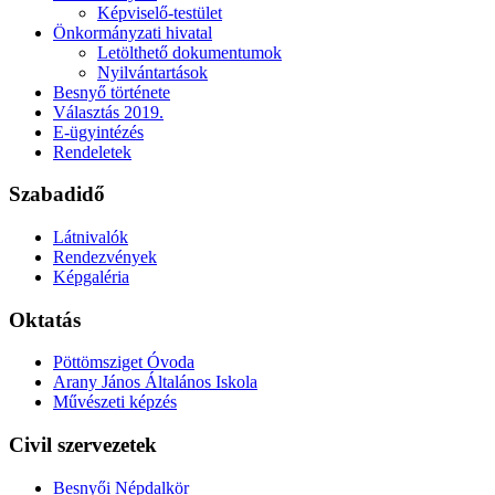
Képviselő-testület
Önkormányzati hivatal
Letölthető dokumentumok
Nyilvántartások
Besnyő története
Választás 2019.
E-ügyintézés
Rendeletek
Szabadidő
Látnivalók
Rendezvények
Képgaléria
Oktatás
Pöttömsziget Óvoda
Arany János Általános Iskola
Művészeti képzés
Civil szervezetek
Besnyői Népdalkör