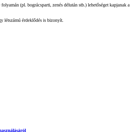
folyamán (pl. bográcsparti, zenés délután stb.) lehetőséget kapjanak a
y létszámú érdeklődés is bizonyít.
lhasználásáról