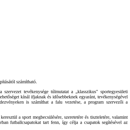
ításától számítható.
 szervezet tevékenysége túlmutatat a „klasszikus" sportegyesületi
 lehetőséget kínál ifjaknak és idősebbeknek egyaránt, tevékenységével
endezvényeken is számíthat a falu vezetése, a program szervezői a
keresztül a sport megbecsülésére, szeretetére és tiszteletére, valamint
rban futballcsapatokat tart fenn, így célja a csapatok segítésével az