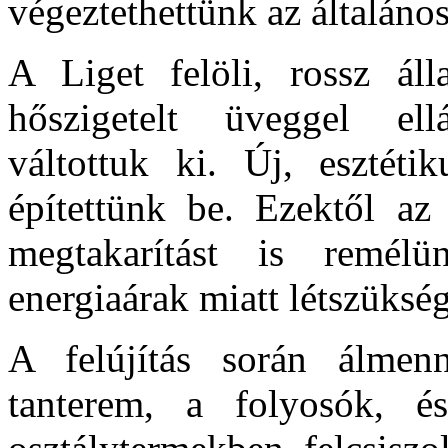
végeztethettünk az általános
A Liget felöli, rossz áll
hőszigetelt üveggel ell
váltottuk ki. Új, esztétik
építettünk be. Ezektől az 
megtakarítást is remé
energiaárak miatt létszükség
A felújítás során álmen
tanterem, a folyosók, és