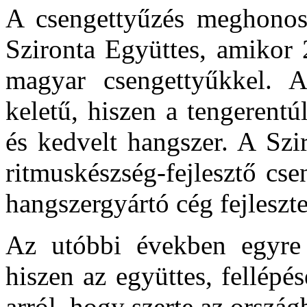
A csengettyűzés meghonosí
Szironta Együttes, amikor 
magyar csengettyűkkel. 
keletű, hiszen a tengerentú
és kedvelt hangszer. A Szi
ritmuskészség-fejlesztő cs
hangszergyártó cég fejleszt
Az utóbbi években egyre t
hiszen az együttes, fellép
arról, hogy szerte az orszá