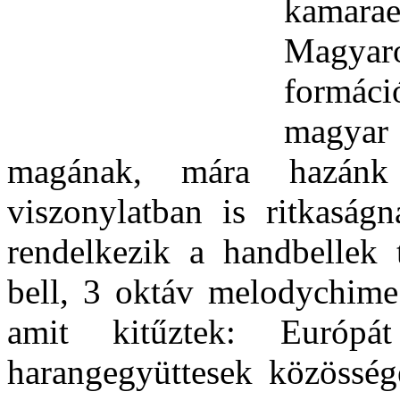
kamara
Magyaro
formáci
magyar 
magának, mára hazánk
viszonylatban is ritkaság
rendelkezik a handbellek 
bell, 3 oktáv melodychime 
amit kitűztek: Európá
harangegyüttesek közösség