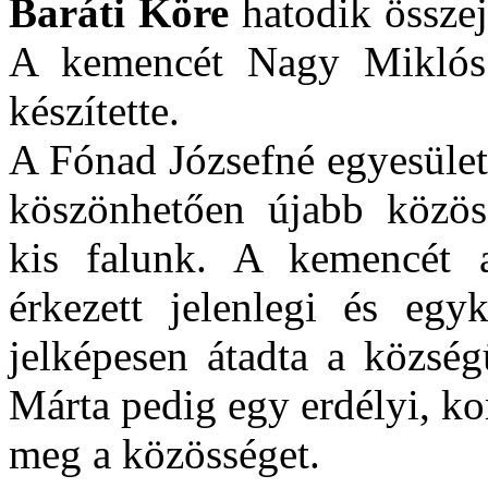
Baráti Köre
hatodik összej
A kemencét Nagy Miklós 
készítette.
A Fónad Józsefné egyesületi
köszönhetően újabb közöss
kis falunk. A kemencét 
érkezett jelenlegi és egy
jelképesen átadta a közsé
Márta pedig egy erdélyi, k
meg a közösséget.