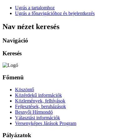
Ugrás a tartalomhoz
Ugrás a főnavigációhoz és bejelentkezés
Nav nézet keresés
Navigáció
Keresés
Főmenü
Köszöntő
Közérdekű információk
Közlemények, felhívások
Fejlesztések, beruházások
Besnyői Hírmondó
Választási információk
Versenyképes Járások Program
Pályázatok