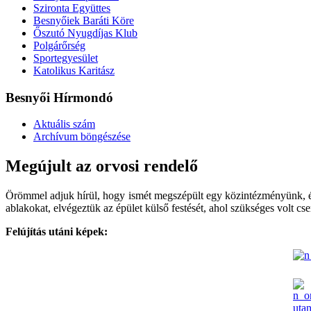
Szironta Együttes
Besnyőiek Baráti Köre
Őszutó Nyugdíjas Klub
Polgárőrség
Sportegyesület
Katolikus Karitász
Besnyői Hírmondó
Aktuális szám
Archívum böngészése
Megújult az orvosi rendelő
Örömmel adjuk hírül, hogy ismét megszépült egy közintézményünk, és 
ablakokat, elvégeztük az épület külső festését, ahol szükséges volt cse
Felújítás utáni képek: