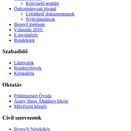
Képviselő-testület
Önkormányzati hivatal
Letölthető dokumentumok
Nyilvántartások
Besnyő története
Választás 2019.
E-ügyintézés
Rendeletek
Szabadidő
Látnivalók
Rendezvények
Képgaléria
Oktatás
Pöttömsziget Óvoda
Arany János Általános Iskola
Művészeti képzés
Civil szervezetek
Besnyői Népdalkör