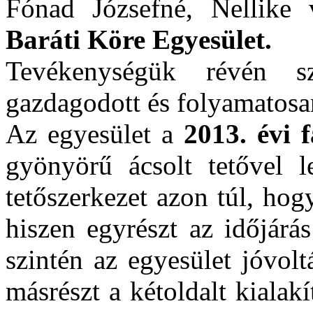
Fónad Józsefné, Nellike
Baráti Köre Egyesület.
Tevékenységük révén sz
gazdagodott és folyamatosa
Az egyesület a
2013. évi 
gyönyörű ácsolt tetővel 
tetőszerkezet azon túl, hog
hiszen egyrészt az időjárá
szintén az egyesület jóvol
másrészt a kétoldalt kialak