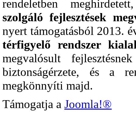
rendeletben meghirdetet
szolgáló fejlesztések meg
nyert támogatásból 2013. é
térfigyelő rendszer kialak
megvalósult fejlesztésn
biztonságérzete, és a r
megkönnyíti majd.
Támogatja a
Joomla!®