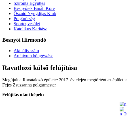
Szironta Együttes
Besnyőiek Baráti Köre
Őszutó Nyugdíjas Klub
Polgárőrség
Sportegyesület
Katolikus Karitász
Besnyői Hírmondó
Aktuális szám
Archívum böngészése
Ravatlozó külső felújítása
Megújult a Ravatalozó épülete: 2017. év elején megtörtént az épület te
Fejes Zsuzsanna polgármester
Felújítás utáni képek: