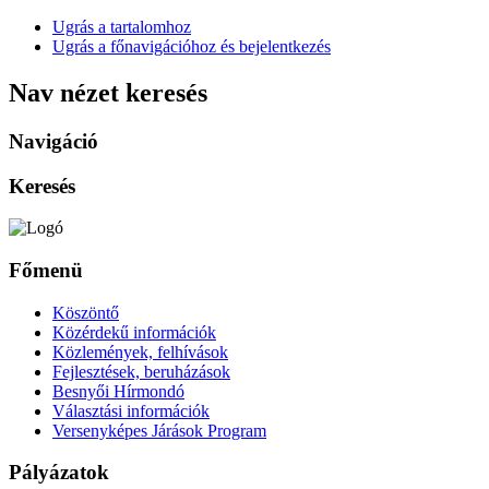
Ugrás a tartalomhoz
Ugrás a főnavigációhoz és bejelentkezés
Nav nézet keresés
Navigáció
Keresés
Főmenü
Köszöntő
Közérdekű információk
Közlemények, felhívások
Fejlesztések, beruházások
Besnyői Hírmondó
Választási információk
Versenyképes Járások Program
Pályázatok