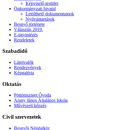
Képviselő-testület
Önkormányzati hivatal
Letölthető dokumentumok
Nyilvántartások
Besnyő története
Választás 2019.
E-ügyintézés
Rendeletek
Szabadidő
Látnivalók
Rendezvények
Képgaléria
Oktatás
Pöttömsziget Óvoda
Arany János Általános Iskola
Művészeti képzés
Civil szervezetek
Besnyői Népdalkör