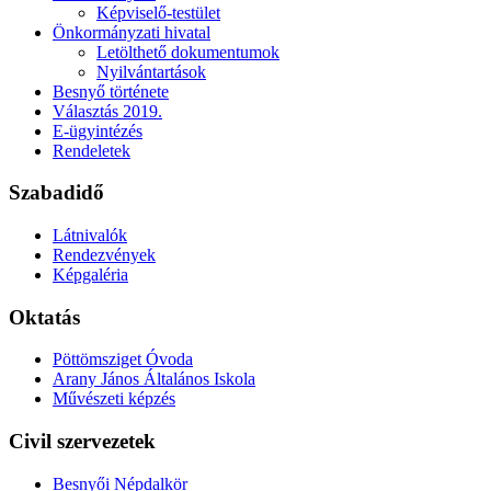
Képviselő-testület
Önkormányzati hivatal
Letölthető dokumentumok
Nyilvántartások
Besnyő története
Választás 2019.
E-ügyintézés
Rendeletek
Szabadidő
Látnivalók
Rendezvények
Képgaléria
Oktatás
Pöttömsziget Óvoda
Arany János Általános Iskola
Művészeti képzés
Civil szervezetek
Besnyői Népdalkör