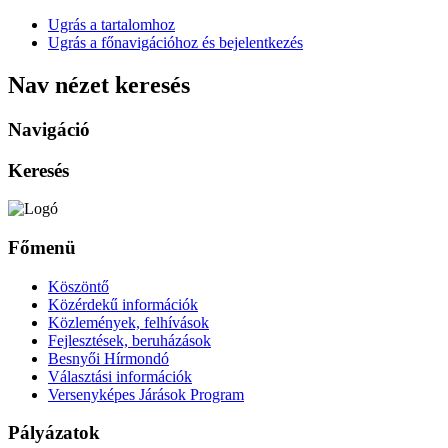
Ugrás a tartalomhoz
Ugrás a főnavigációhoz és bejelentkezés
Nav nézet keresés
Navigáció
Keresés
Főmenü
Köszöntő
Közérdekű információk
Közlemények, felhívások
Fejlesztések, beruházások
Besnyői Hírmondó
Választási információk
Versenyképes Járások Program
Pályázatok