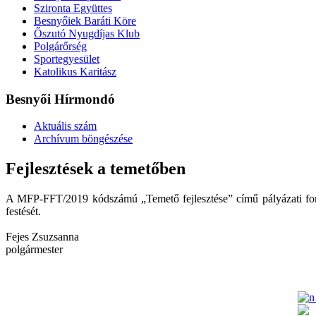
Szironta Együttes
Besnyőiek Baráti Köre
Őszutó Nyugdíjas Klub
Polgárőrség
Sportegyesület
Katolikus Karitász
Besnyői Hírmondó
Aktuális szám
Archívum böngészése
Fejlesztések a temetőben
A MFP-FFT/2019 kódszámú „Temető fejlesztése” című pályázati forrá
festését.
Fejes Zsuzsanna
polgármester