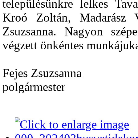
településünkre lelkes Tav
Kroó Zoltán, Madarász 
Zsuzsanna. Nagyon szépen
végzett önkéntes munkájuka
Fejes Zsuzsanna
polgármester