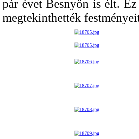
pár évet Besnyőn is élt. Ez
megtekinthették festményeit