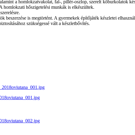
valamint a homlokzatvakolat, fal-, pillér-oszlop, szerelt kőburkolatok k
e. A homlokzati hőszigetelési munkák is elkészültek.
szerelésre.
 beszerzése is megtörtént. A gyermekek építőjáték készletei elhasználód
iztosításához szükségessé vált a készletbővítés.