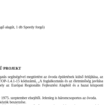
ngő alagút, 1 db Speedy forgó)
Ű PROJEKT
tás segítségével megtörtént az óvoda épületének külső felújítása, az
TOP-1.4.1-15 kódszámú, „A foglalkoztatás és az életminőség javítása
mely az Európai Regionális Fejlesztési Alapból és a hazai központi
975. szeptember elsejétől. Jelenleg is háromcsoportos az óvoda.
zközök beszerzése.