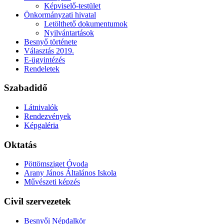
Képviselő-testület
Önkormányzati hivatal
Letölthető dokumentumok
Nyilvántartások
Besnyő története
Választás 2019.
E-ügyintézés
Rendeletek
Szabadidő
Látnivalók
Rendezvények
Képgaléria
Oktatás
Pöttömsziget Óvoda
Arany János Általános Iskola
Művészeti képzés
Civil szervezetek
Besnyői Népdalkör