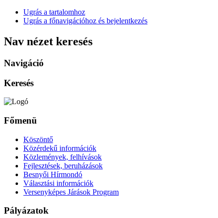
Ugrás a tartalomhoz
Ugrás a főnavigációhoz és bejelentkezés
Nav nézet keresés
Navigáció
Keresés
Főmenü
Köszöntő
Közérdekű információk
Közlemények, felhívások
Fejlesztések, beruházások
Besnyői Hírmondó
Választási információk
Versenyképes Járások Program
Pályázatok