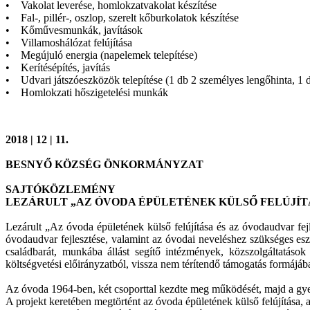
• Vakolat leverése, homlokzatvakolat készítése
• Fal-, pillér-, oszlop, szerelt kőburkolatok készítése
• Kőművesmunkák, javítások
• Villamoshálózat felújítása
• Megújuló energia (napelemek telepítése)
• Kerítésépítés, javítás
• Udvari játszóeszközök telepítése (1 db 2 személyes lengőhinta, 1 d
• Homlokzati hőszigetelési munkák
2018 | 12 | 11.
BESNYŐ KÖZSÉG ÖNKORMÁNYZAT
SAJTÓKÖZLEMÉNY
LEZÁRULT „AZ ÓVODA ÉPÜLETÉNEK KÜLSŐ FELÚJÍT
Lezárult „Az óvoda épületének külső felújítása és az óvodaudvar fej
óvodaudvar fejlesztése, valamint az óvodai neveléshez szükséges es
családbarát, munkába állást segítő intézmények, közszolgáltatások
költségvetési előirányzatból, vissza nem térítendő támogatás formájába
Az óvoda 1964-ben, két csoporttal kezdte meg működését, majd a gye
A projekt keretében megtörtént az óvoda épületének külső felújítása,