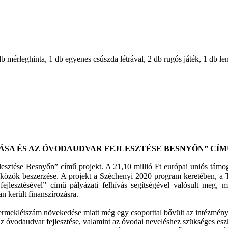
b mérleghinta, 1 db egyenes csúszda létrával, 2 db rugós játék, 1 db le
ÁSA ÉS AZ ÓVODAUDVAR FEJLESZTÉSE BESNYŐN” CÍM
lesztése Besnyőn” című projekt. A 21,10 millió Ft európai uniós támoga
zközök beszerzése. A projekt a Széchenyi 2020 program keretében, a 
 fejlesztésével” című pályázati felhívás segítségével valósult meg, 
n került finanszírozásra.
rmeklétszám növekedése miatt még egy csoporttal bővült az intézmény 1
 az óvodaudvar fejlesztése, valamint az óvodai neveléshez szükséges es