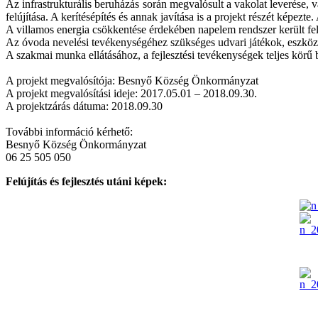
Az infrastrukturális beruházás során megvalósult a vakolat leverése, 
felújítása. A kerítésépítés és annak javítása is a projekt részét képezt
A villamos energia csökkentése érdekében napelem rendszer került fel
Az óvoda nevelési tevékenységéhez szükséges udvari játékok, eszközök
A szakmai munka ellátásához, a fejlesztési tevékenységek teljes körű b
A projekt megvalósítója: Besnyő Község Önkormányzat
A projekt megvalósítási ideje: 2017.05.01 – 2018.09.30.
A projektzárás dátuma: 2018.09.30
További információ kérhető:
Besnyő Község Önkormányzat
06 25 505 050
Felújítás és fejlesztés utáni képek: