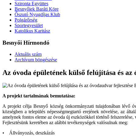
Szironta Együttes
Besnyőiek Baráti Köre
Őszutó Nyugdíjas Klub
Polgárőrség
Sportegyesület
Katolikus Karitász
Besnyői Hírmondó
Aktuális szám
Archívum böngészése
Az óvoda épületének külső felújítása és az
A projekt tartalmának bemutatása:
A projekt célja Besnyő község önkormányzati tulajdonában lévő óvod
községben a település népességmegtartó erejének növelése, az általá
amelynek fontos eleme az óvoda új eszközökkel történő felszerelése, v
Fejlesztésünk keretében az alábbi tevékenységek valósulnak meg:
• Állványozás, deszkázás