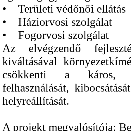
• Területi védőnői ellátás
• Háziorvosi szolgálat
• Fogorvosi szolgálat
Az elvégzendő fejleszt
kiváltásával környezetkí
csökkenti a káros, k
felhasználását, kibocsátásá
helyreállítását.
A projekt megvalósítója: 