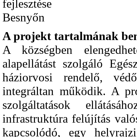
A projekt tartalmának be
A községben elengedhet
alapellátást szolgáló Egés
háziorvosi rendelő, védő
integráltan működik. A pr
szolgáltatások ellátásáh
infrastruktúra felújítás v
kapcsolódó, egy helyrajz