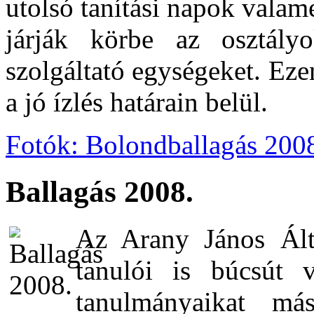
utolsó tanítási napok vala
járják körbe az osztályo
szolgáltató egységeket. Ez
a jó ízlés határain belül.
Fotók: Bolondballagás 200
Ballagás 2008.
Az Arany János Ált
tanulói is búcsút v
tanulmányaikat más