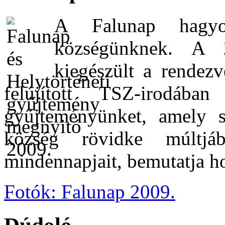
A
Falunap hagyom
községünknek. A 
kiegészült a rendezv
felújított TSZ-irodában
gyűjteményünket, amely s
község rövidke múltjá
mindennapjait, bemutatja h
Fotók: Falunap 2009.