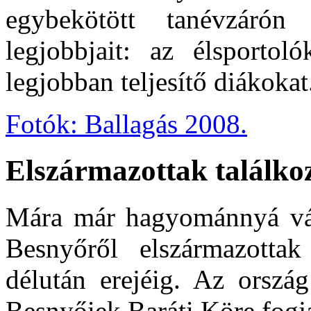
egybekötött tanévzáró
legjobbjait: az élsportol
legjobban teljesítő diákokat
Fotók: Ballagás 2008.
Elszármazottak találko
Mára már hagyománnyá vál
Besnyőről elszármazotta
délután erejéig. Az ország
Besnyőiek Baráti Köre fogja