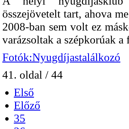
A helyi nyugdíjasklu
összejövetelt tart, ahova me
2008-ban sem volt ez máské
varázsoltak a szépkorúak a 
Fotók:Nyugdíjastalálkozó
41. oldal / 44
Első
Előző
35