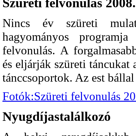
Szüreti felvonulás 2008.
Nincs év szüreti mula
hagyományos programja 
felvonulás. A forgalmasab
és eljárják szüreti táncukat 
tánccsoportok. Az est bállal 
Fotók:Szüreti felvonulás 2
Nyugdíjastalálkozó