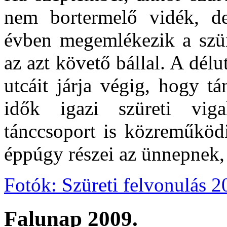
nem bortermelő vidék, d
évben megemlékezik a szür
az azt követő bállal. A dél
utcáit járja végig, hogy t
idők igazi szüreti vig
tánccsoport is közreműködi
éppúgy részei az ünnepnek, 
Fotók: Szüreti felvonulás 2
Falunap 2009.