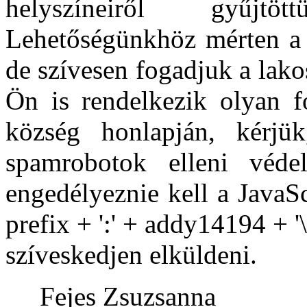
helyszíneiről gyűjtö
Lehetőségünkhöz mérten a 
de szívesen fogadjuk a lako
Ön is rendelkezik olyan fo
község honlapján, kérj
spamrobotok elleni védel
engedélyeznie kell a JavaSc
prefix + ':' + addy14194 + '
szíveskedjen elküldeni.
Fejes Zsuzsanna