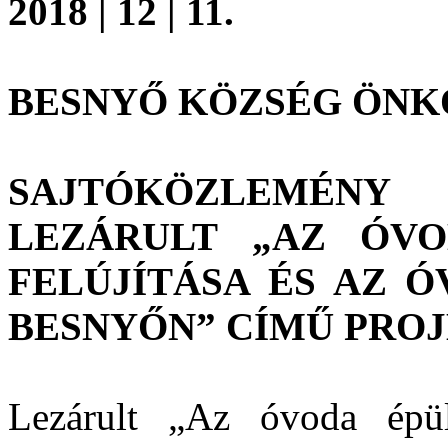
2018 | 12 | 11.
BESNYŐ KÖZSÉG ÖN
SAJTÓKÖZLEMÉN
LEZÁRULT „AZ ÓV
FELÚJÍTÁSA ÉS AZ 
BESNYŐN” CÍMŰ PRO
Lezárult „Az óvoda épül