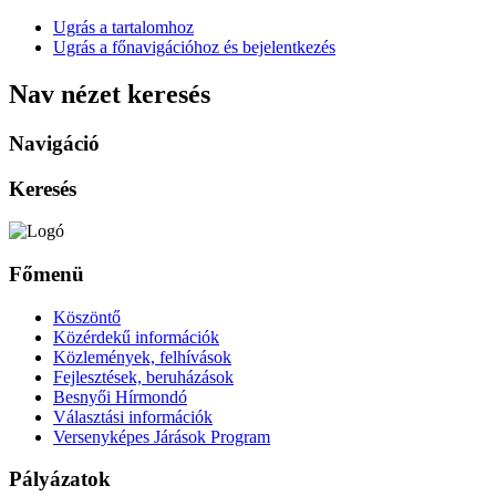
Ugrás a tartalomhoz
Ugrás a főnavigációhoz és bejelentkezés
Nav nézet keresés
Navigáció
Keresés
Főmenü
Köszöntő
Közérdekű információk
Közlemények, felhívások
Fejlesztések, beruházások
Besnyői Hírmondó
Választási információk
Versenyképes Járások Program
Pályázatok