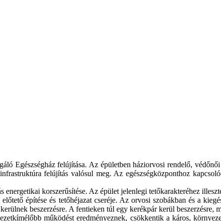
gáló Egészségház felújítása. Az épületben háziorvosi rendelő, védőnői 
nfrastruktúra felújítás valósul meg. Az egészségközponthoz kapcsolódó
 energetikai korszerűsítése. Az épület jelenlegi tetőkarakteréhez illeszte
 előtető építése és tetőhéjazat cseréje. Az orvosi szobákban és a kieg
kerülnek beszerzésre. A fentieken túl egy kerékpár kerül beszerzésre, 
yezetkímélőbb működést eredményeznek, csökkentik a káros, környezets