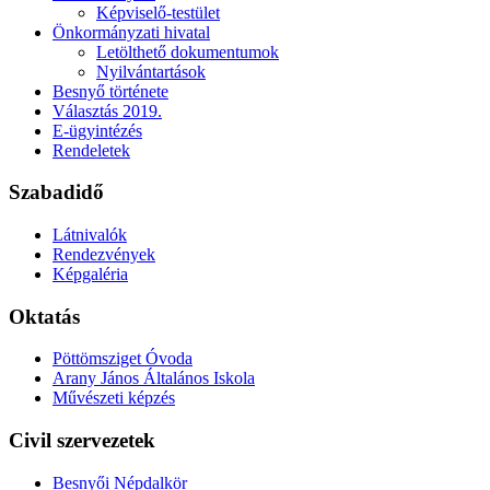
Képviselő-testület
Önkormányzati hivatal
Letölthető dokumentumok
Nyilvántartások
Besnyő története
Választás 2019.
E-ügyintézés
Rendeletek
Szabadidő
Látnivalók
Rendezvények
Képgaléria
Oktatás
Pöttömsziget Óvoda
Arany János Általános Iskola
Művészeti képzés
Civil szervezetek
Besnyői Népdalkör