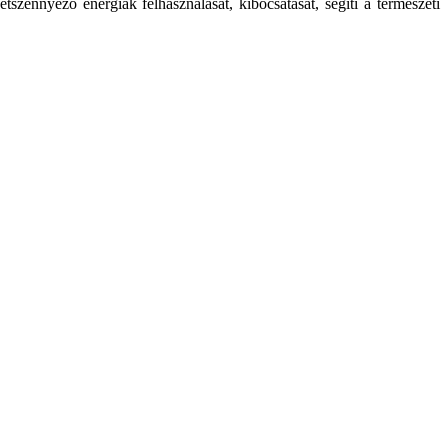
zennyező energiák felhasználását, kibocsátását, segíti a természeti