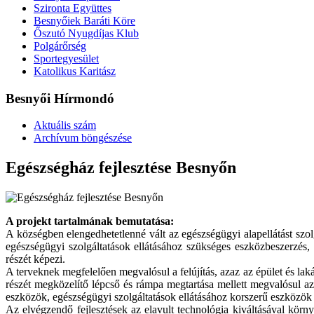
Szironta Együttes
Besnyőiek Baráti Köre
Őszutó Nyugdíjas Klub
Polgárőrség
Sportegyesület
Katolikus Karitász
Besnyői Hírmondó
Aktuális szám
Archívum böngészése
Egészségház fejlesztése Besnyőn
A projekt tartalmának bemutatása:
A községben elengedhetetlenné vált az egészségügyi alapellátást szol
egészségügyi szolgáltatások ellátásához szükséges eszközbeszerzés, i
részét képezi.
A terveknek megfelelően megvalósul a felújítás, azaz az épület és lakás
részét megközelítő lépcső és rámpa megtartása mellett megvalósul az
eszközök, egészségügyi szolgáltatások ellátásához korszerű eszközök 
Az elvégzendő fejlesztések az elavult technológia kiváltásával körn