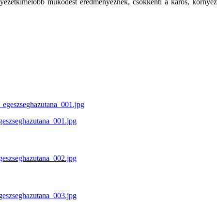
rnyezetkímélőbb működést eredményeznek, csökkenti a káros, környezets