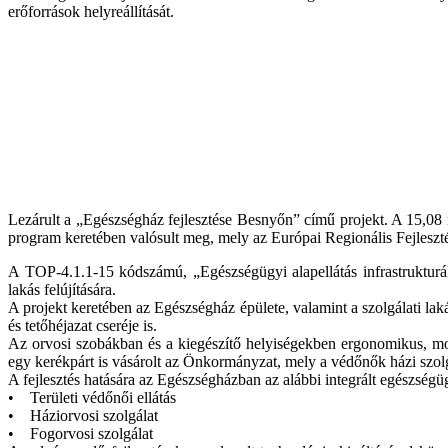
erőforrások helyreállítását.
Lezárult a „Egészségház fejlesztése Besnyőn” című projekt. A 15,08 m
program keretében valósult meg, mely az Európai Regionális Fejlesztés
A TOP-4.1.1-15 kódszámú, „Egészségügyi alapellátás infrastrukturál
lakás felújítására.
A projekt keretében az Egészségház épülete, valamint a szolgálati laká
és tetőhéjazat cseréje is.
Az orvosi szobákban és a kiegészítő helyiségekben ergonomikus, mobi
egy kerékpárt is vásárolt az Önkormányzat, mely a védőnők házi szolg
A fejlesztés hatására az Egészségházban az alábbi integrált egészségü
• Területi védőnői ellátás
• Háziorvosi szolgálat
• Fogorvosi szolgálat