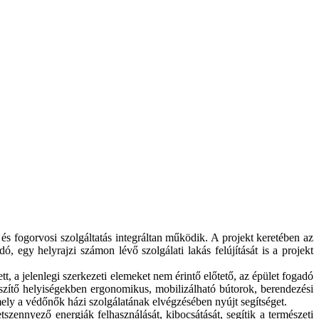
és fogorvosi szolgáltatás integráltan működik. A projekt keretében az
, egy helyrajzi számon lévő szolgálati lakás felújítását is a projekt
tt, a jelenlegi szerkezeti elemeket nem érintő előtető, az épület fogadó
észítő helyiségekben ergonomikus, mobilizálható bútorok, berendezési
mely a védőnők házi szolgálatának elvégzésében nyújt segítséget.
zennyező energiák felhasználását, kibocsátását, segítik a természeti