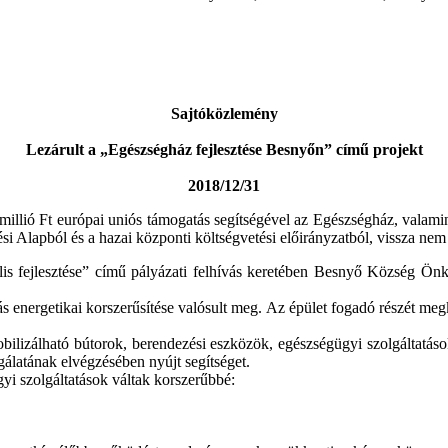
Sajtóközlemény
Lezárult a „Egészségház fejlesztése Besnyőn” című projekt
2018/12/31
illió Ft európai uniós támogatás segítségével az Egészségház, valamint 
i Alapból és a hazai központi költségvetési előirányzatból, vissza nem 
is fejlesztése” című pályázati felhívás keretében Besnyő Község Önk
s energetikai korszerűsítése valósult meg. Az épület fogadó részét megk
lizálható bútorok, berendezési eszközök, egészségügyi szolgáltatások
álatának elvégzésében nyújt segítséget.
gyi szolgáltatások váltak korszerűbbé: