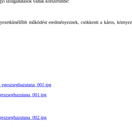
gyi szolgáltatások váltak korszerűbbé:
rnyezetkímélőbb működést eredményeznek, csökkenti a káros, környezets