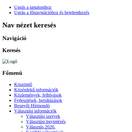
Ugrás a tartalomhoz
Ugrás a főnavigációhoz és bejelentkezés
Nav nézet keresés
Navigáció
Keresés
Főmenü
Köszöntő
Közérdekű információk
Közlemények, felhívások
Fejlesztések, beruházások
Besnyői Hírmondó
Választási információk
Választási szervek
Választási ügyintézés
Választás 2026.