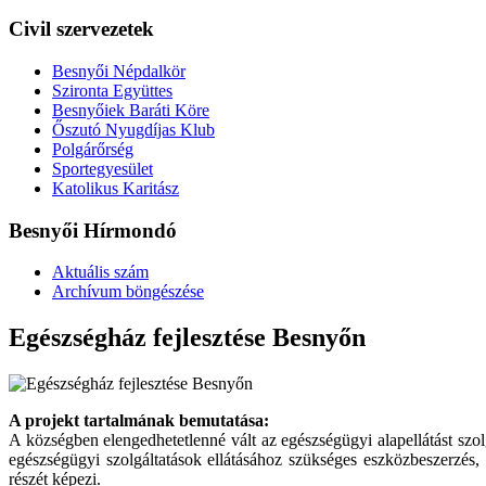
Civil szervezetek
Besnyői Népdalkör
Szironta Együttes
Besnyőiek Baráti Köre
Őszutó Nyugdíjas Klub
Polgárőrség
Sportegyesület
Katolikus Karitász
Besnyői Hírmondó
Aktuális szám
Archívum böngészése
Egészségház fejlesztése Besnyőn
A projekt tartalmának bemutatása:
A községben elengedhetetlenné vált az egészségügyi alapellátást szol
egészségügyi szolgáltatások ellátásához szükséges eszközbeszerzés, i
részét képezi.