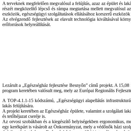
A terveknek megfelelően megvalósul a felújítás, azaz az épület és lakás
részét megközelítő lépcső és rámpa megtartása mellett megvalósul az
eszközök, egészségügyi szolgáltatások ellátásához korszerű eszközök 
Az elvégzendő fejlesztések az elavult technológia kiváltásával körn
erőforrások helyreállítását.
Lezárult a „Egészségház fejlesztése Besnyőn” című projekt. A 15,08 m
program keretében valósult meg, mely az Európai Regionális Fejlesztés
A TOP-4.1.1-15 kódszámú, „Egészségügyi alapellátás infrastrukturál
lakás felújítására.
A projekt keretében az Egészségház épülete, valamint a szolgálati laká
és tetőhéjazat cseréje is.
Az orvosi szobákban és a kiegészítő helyiségekben ergonomikus, mobi
egy kerékpárt is vásárolt az Önkormányzat, mely a védőnők házi szolg