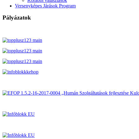
Korábbi választások
Versenyképes Járások Program
Pályázatok