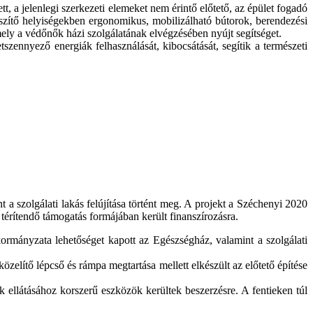
tt, a jelenlegi szerkezeti elemeket nem érintő előtető, az épület fogadó
észítő helyiségekben ergonomikus, mobilizálható bútorok, berendezési
mely a védőnők házi szolgálatának elvégzésében nyújt segítséget.
zennyező energiák felhasználását, kibocsátását, segítik a természeti
a szolgálati lakás felújítása történt meg. A projekt a Széchenyi 2020
térítendő támogatás formájában került finanszírozásra.
ormányzata lehetőséget kapott az Egészségház, valamint a szolgálati
özelítő lépcső és rámpa megtartása mellett elkészült az előtető építése
 ellátásához korszerű eszközök kerültek beszerzésre. A fentieken túl