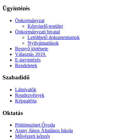
Ügyintézés
Önkormányzat
Képviselő-testület
Önkormányzati hivatal
Letölthető dokumentumok
Nyilvántartások
Besnyő története
Választás 2019.
E-ügyintézés
Rendeletek
Szabadidő
Látnivalók
Rendezvények
Képgaléria
Oktatás
Pöttömsziget Óvoda
Arany János Általános Iskola
Művészeti képzés