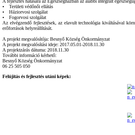
A fejlesztés hatására az Egészségházban az alábbi integrált egészségü
• Területi védőnői ellátás
• Háziorvosi szolgálat
• Fogorvosi szolgálat
Az elvégzendő fejlesztések, az elavult technológia kiváltásával kö
erőforrások helyreállítását.
A projekt megvalósítója: Besnyő Község Önkormányzat
A projekt megvalósítási ideje: 2017.05.01-2018.11.30
A projektzárás dátuma: 2018.11.30
További információ kérhető:
Besnyő Község Önkormányzat
06 25 505 050
Felújítás és fejlesztés utáni képek: