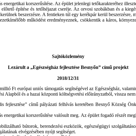
 energetikai korszerűsítése. Az épület jelenlegi tetőkarakteréhez illeszte
 előtető építése és tetőhéjazat cseréje. Az orvosi szobákban és a kieg
kerülnek beszerzésre. A fentieken túl egy kerékpár kerül beszerzésre, 
yezetkímélőbb működést eredményeznek, csökkentik a káros, környezets
Sajtóközlemény
Lezárult a „Egészségház fejlesztése Besnyőn” című projekt
2018/12/31
illió Ft európai uniós támogatás segítségével az Egészségház, valamint 
i Alapból és a hazai központi költségvetési előirányzatból, vissza nem 
is fejlesztése” című pályázati felhívás keretében Besnyő Község Önk
s energetikai korszerűsítése valósult meg. Az épület fogadó részét megk
lizálható bútorok, berendezési eszközök, egészségügyi szolgáltatások
álatának elvégzésében nyújt segítséget.