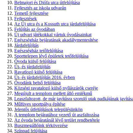
Belmajori és Diófa utca útfelújítása
Fejlesztés az iskola udvarán
Temető fejlesztése
Fejlesztések
Az Új utca és a Kossuth utca járdafelújítása
Felújítás az óvodában
Új udvari játékokkal vártuk óvodásainkat
Egészségház bejáratának akadálymentesítése
Járdafelújítás
Egészségház tetőfelújítása
Sporttelepen lévő épületek tetőfelújítása
Óvoda külső felújítása
Út- és járdafelújítás
Ravatlozó külső felújítása
Út- és járdafelújítás 2016. évben
Óvodánk belső felújítása
Községi ravatalozó külső nyílászárók cseréje
Megújult a templom mellett álló emlékmű
Leaszfaltozott, de már javításra szoruló utak padkájának javítás
Műfüves sportpálya építése
Jelentős útfelújítások településünkön
A templom bejáratához vezető út aszfaltozása
Az óvoda bejáratánál lévő terület rendbetétele
Buszmegállóink térkövezése
Színpad felújítása