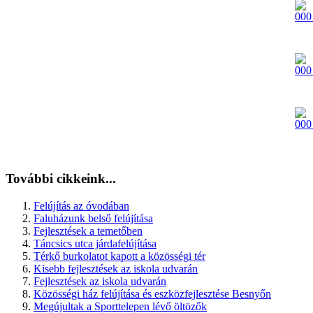
További cikkeink...
Felújítás az óvodában
Faluházunk belső felújítása
Fejlesztések a temetőben
Táncsics utca járdafelújítása
Térkő burkolatot kapott a közösségi tér
Kisebb fejlesztések az iskola udvarán
Fejlesztések az iskola udvarán
Közösségi ház felújítása és eszközfejlesztése Besnyőn
Megújultak a Sporttelepen lévő öltözők