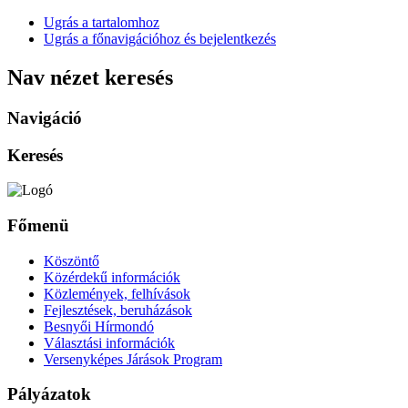
Ugrás a tartalomhoz
Ugrás a főnavigációhoz és bejelentkezés
Nav nézet keresés
Navigáció
Keresés
Főmenü
Köszöntő
Közérdekű információk
Közlemények, felhívások
Fejlesztések, beruházások
Besnyői Hírmondó
Választási információk
Versenyképes Járások Program
Pályázatok