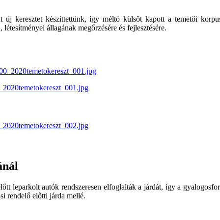
nt új keresztet készíttettünk, így méltó külsőt kapott a temetői kor
 létesítményei állagának megőrzésére és fejlesztésére.
ánál
őtt leparkolt autók rendszeresen elfoglalták a járdát, így a gyalogosfo
 rendelő előtti járda mellé.