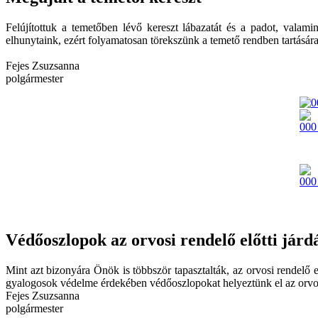
Felújítottuk a temetőben lévő kereszt lábazatát és a padot, valami
elhunytaink, ezért folyamatosan törekszünk a temető rendben tartására,
Fejes Zsuzsanna
polgármester
Védőoszlopok az orvosi rendelő előtti járd
Mint azt bizonyára Önök is többször tapasztalták, az orvosi rendelő el
gyalogosok védelme érdekében védőoszlopokat helyeztünk el az orvosi
Fejes Zsuzsanna
polgármester