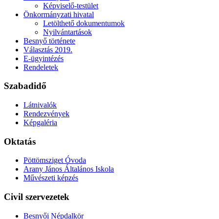
Képviselő-testület
Önkormányzati hivatal
Letölthető dokumentumok
Nyilvántartások
Besnyő története
Választás 2019.
E-ügyintézés
Rendeletek
Szabadidő
Látnivalók
Rendezvények
Képgaléria
Oktatás
Pöttömsziget Óvoda
Arany János Általános Iskola
Művészeti képzés
Civil szervezetek
Besnyői Népdalkör