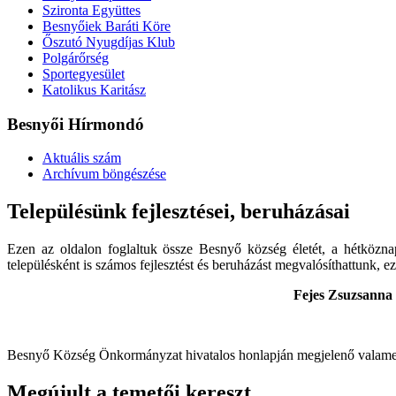
Szironta Együttes
Besnyőiek Baráti Köre
Őszutó Nyugdíjas Klub
Polgárőrség
Sportegyesület
Katolikus Karitász
Besnyői Hírmondó
Aktuális szám
Archívum böngészése
Településünk fejlesztései, beruházásai
Ezen az oldalon foglaltuk össze Besnyő község életét, a hétközna
településként is számos fejlesztést és beruházást megvalósíthattunk, ez
Fejes Zsuzsanna p
Besnyő Község Önkormányzat hivatalos honlapján megjelenő valamenny
Megújult a temetői kereszt