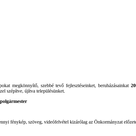
pokat megkönnyítő, szebbé tevő fejlesztéseinket, beruházásainkat
20
zel szépítve, újítva településünket.
olgármester
i fénykép, szöveg, videófelvétel kizárólag az Önkormányzat előzetes í